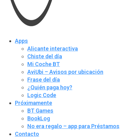
Apps
Alicante interactiva
Chiste del día
Mi Coche BT
AviUbi – Avisos por ubicación
Frase del día
¿Quién paga hoy?
Logic Code
Próximamente
BT Games
BookLog
No era regalo – app para Préstamos
Contacto