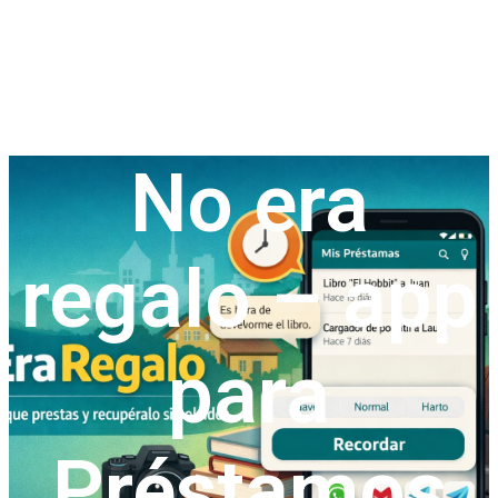
No era
regalo – app
para
Préstamos