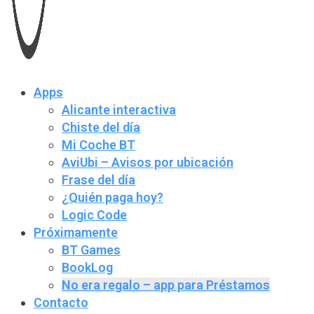
Apps
Alicante interactiva
Chiste del día
Mi Coche BT
AviUbi – Avisos por ubicación
Frase del día
¿Quién paga hoy?
Logic Code
Próximamente
BT Games
BookLog
No era regalo – app para Préstamos
Contacto