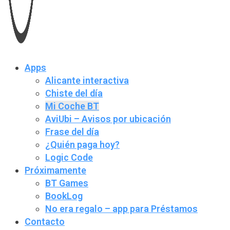
Apps
Alicante interactiva
Chiste del día
Mi Coche BT
AviUbi – Avisos por ubicación
Frase del día
¿Quién paga hoy?
Logic Code
Próximamente
BT Games
BookLog
No era regalo – app para Préstamos
Contacto