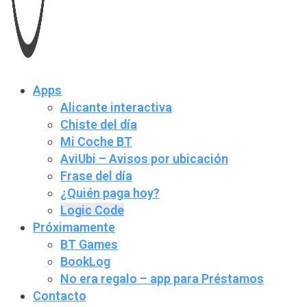
Apps
Alicante interactiva
Chiste del día
Mi Coche BT
AviUbi – Avisos por ubicación
Frase del día
¿Quién paga hoy?
Logic Code
Próximamente
BT Games
BookLog
No era regalo – app para Préstamos
Contacto