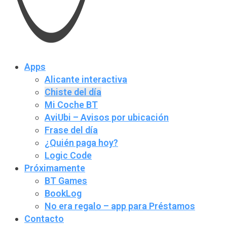
Apps
Alicante interactiva
Chiste del día
Mi Coche BT
AviUbi – Avisos por ubicación
Frase del día
¿Quién paga hoy?
Logic Code
Próximamente
BT Games
BookLog
No era regalo – app para Préstamos
Contacto