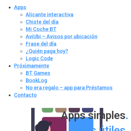
Apps
Alicante interactiva
Chiste del día
Mi Coche BT
AviUbi – Avisos por ubicación
Frase del día
¿Quién paga hoy?
Logic Code
Próximamente
BT Games
BookLog
No era regalo – app para Préstamos
Contacto
Apps simples
.
Ideas útiles
.