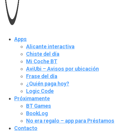
Apps
Alicante interactiva
Chiste del día
Mi Coche BT
AviUbi – Avisos por ubicación
Frase del día
¿Quién paga hoy?
Logic Code
Próximamente
BT Games
BookLog
No era regalo – app para Préstamos
Contacto